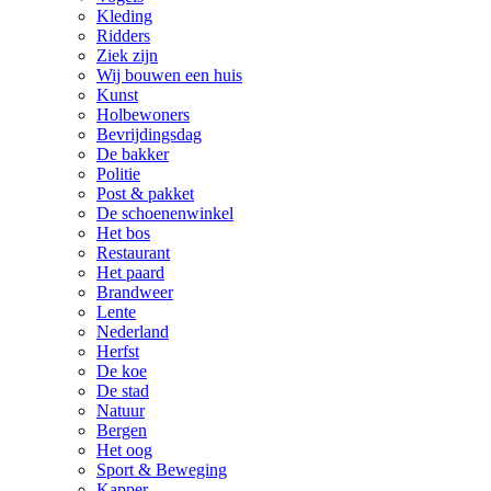
Kleding
Ridders
Ziek zijn
Wij bouwen een huis
Kunst
Holbewoners
Bevrijdingsdag
De bakker
Politie
Post & pakket
De schoenenwinkel
Het bos
Restaurant
Het paard
Brandweer
Lente
Nederland
Herfst
De koe
De stad
Natuur
Bergen
Het oog
Sport & Beweging
Kapper