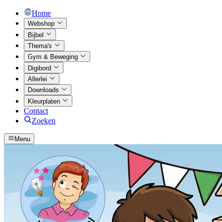
Home
Webshop
Bijbel
Thema's
Gym & Beweging
Digibord
Allerlei
Downloads
Kleurplaten
Contact
Zoeken
Menu