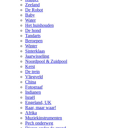
Zeeland
De Robot
Baby
Water
Het huishouden
De hond
Tandarts
Beroepen
Winter
Sinterklaas
Jaarwisseling
Noordpool & Zuidpool
Kerst
De trein
Vliegveld
China
Fotograaf
Indianen
Israël
Engeland, UK
Raar, maar waar!
Afrika
Muziekinstrumenten
Pech onderweg