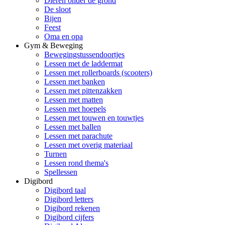
Dieren onder de grond
De sloot
Bijen
Feest
Oma en opa
Gym & Beweging
Bewegingstussendoortjes
Lessen met de laddermat
Lessen met rollerboards (scooters)
Lessen met banken
Lessen met pittenzakken
Lessen met matten
Lessen met hoepels
Lessen met touwen en touwtjes
Lessen met ballen
Lessen met parachute
Lessen met overig materiaal
Turnen
Lessen rond thema's
Spellessen
Digibord
Digibord taal
Digibord letters
Digibord rekenen
Digibord cijfers