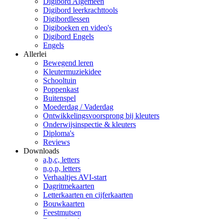
Digibord Algemeen
Digibord leerkrachttools
Digibordlessen
Digiboeken en video's
Digibord Engels
Engels
Allerlei
Bewegend leren
Kleutermuziekidee
Schooltuin
Poppenkast
Buitenspel
Moederdag / Vaderdag
Ontwikkelingsvoorsprong bij kleuters
Onderwijsinspectie & kleuters
Diploma's
Reviews
Downloads
a,b,c, letters
n,o,p, letters
Verhaaltjes AVI-start
Dagritmekaarten
Letterkaarten en cijferkaarten
Bouwkaarten
Feestmutsen