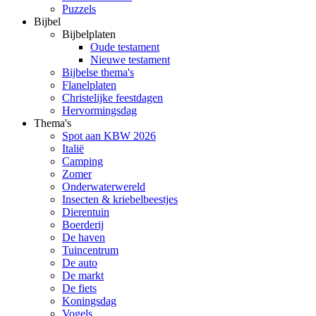
Puzzels
Bijbel
Bijbelplaten
Oude testament
Nieuwe testament
Bijbelse thema's
Flanelplaten
Christelijke feestdagen
Hervormingsdag
Thema's
Spot aan KBW 2026
Italië
Camping
Zomer
Onderwaterwereld
Insecten & kriebelbeestjes
Dierentuin
Boerderij
De haven
Tuincentrum
De auto
De markt
De fiets
Koningsdag
Vogels