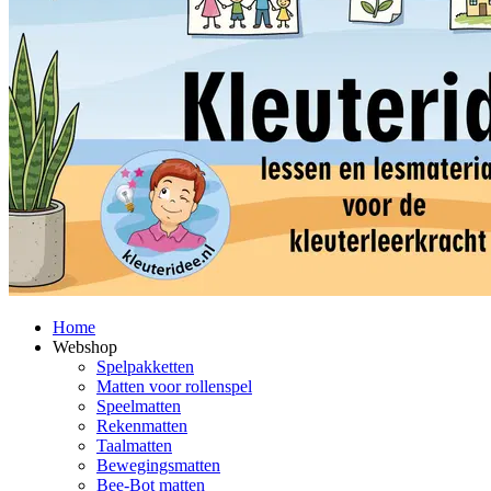
Home
Webshop
Spelpakketten
Matten voor rollenspel
Speelmatten
Rekenmatten
Taalmatten
Bewegingsmatten
Bee-Bot matten