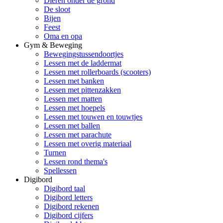
Dieren onder de grond
De sloot
Bijen
Feest
Oma en opa
Gym & Beweging
Bewegingstussendoortjes
Lessen met de laddermat
Lessen met rollerboards (scooters)
Lessen met banken
Lessen met pittenzakken
Lessen met matten
Lessen met hoepels
Lessen met touwen en touwtjes
Lessen met ballen
Lessen met parachute
Lessen met overig materiaal
Turnen
Lessen rond thema's
Spellessen
Digibord
Digibord taal
Digibord letters
Digibord rekenen
Digibord cijfers