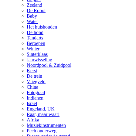
Zeeland
De Robot
Baby
Water
Het huishouden
De hond
Tandarts
Beroepen
Winter
Sinterklaas
Jaarwisseling
Noordpool & Zuidpool
Kerst
De trein
Vliegveld
China
Fotograaf
Indianen
Israël
Engeland, UK
Raar, maar waar!
Afrika
Muziekinstrumenten
Pech onderweg