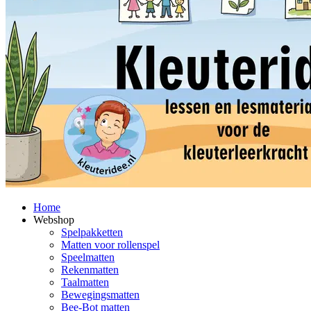
Home
Webshop
Spelpakketten
Matten voor rollenspel
Speelmatten
Rekenmatten
Taalmatten
Bewegingsmatten
Bee-Bot matten