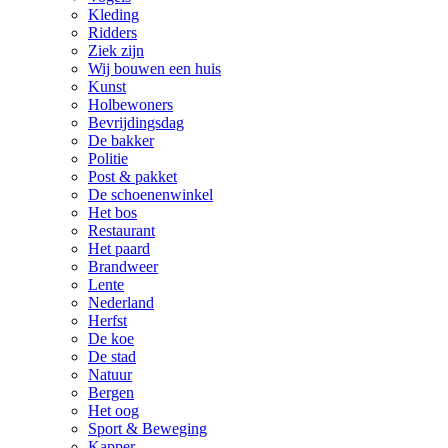
Kleding
Ridders
Ziek zijn
Wij bouwen een huis
Kunst
Holbewoners
Bevrijdingsdag
De bakker
Politie
Post & pakket
De schoenenwinkel
Het bos
Restaurant
Het paard
Brandweer
Lente
Nederland
Herfst
De koe
De stad
Natuur
Bergen
Het oog
Sport & Beweging
Kapper