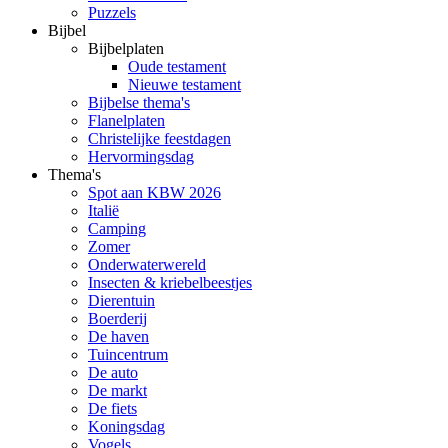
Puzzels
Bijbel
Bijbelplaten
Oude testament
Nieuwe testament
Bijbelse thema's
Flanelplaten
Christelijke feestdagen
Hervormingsdag
Thema's
Spot aan KBW 2026
Italië
Camping
Zomer
Onderwaterwereld
Insecten & kriebelbeestjes
Dierentuin
Boerderij
De haven
Tuincentrum
De auto
De markt
De fiets
Koningsdag
Vogels