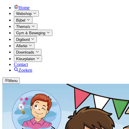
Home
Webshop
Bijbel
Thema's
Gym & Beweging
Digibord
Allerlei
Downloads
Kleurplaten
Contact
Zoeken
Menu