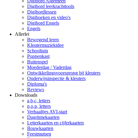
Digibord Algemeen
Digibord leerkrachttools
Digibordlessen
Digiboeken en video's
Digibord Engels
Engels
Allerlei
Bewegend leren
Kleutermuziekidee
Schooltuin
Poppenkast
Buitenspel
Moederdag / Vaderdag
Ontwikkelingsvoorsprong bij kleuters
Onderwijsinspectie & kleuters
Diploma's
Reviews
Downloads
a,b,c, letters
n,o,p, letters
Verhaaltjes AVI-start
Dagritmekaarten
Letterkaarten en cijferkaarten
Bouwkaarten
Feestmutsen